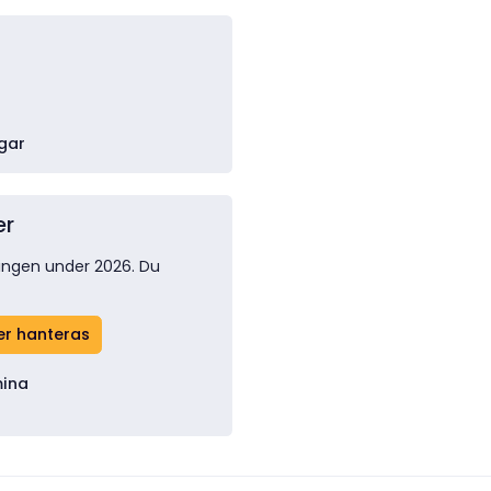
gar
er
ingen under 2026. Du
er hanteras
mina