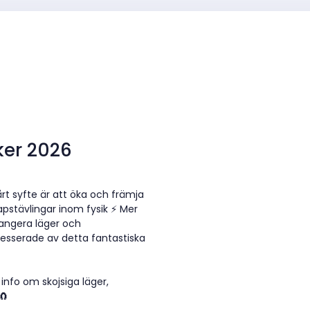
ker 2026
Vårt syfte är att öka och främja
apstävlingar inom fysik ⚡ Mer
rangera läger och
tresserade av detta fantastiska
 info om skojsiga läger,
🧲